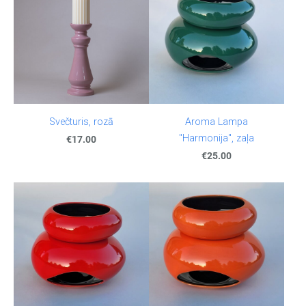
Svečturis, rozā
Aroma Lampa
"Harmonija", zaļa
€17.00
€25.00