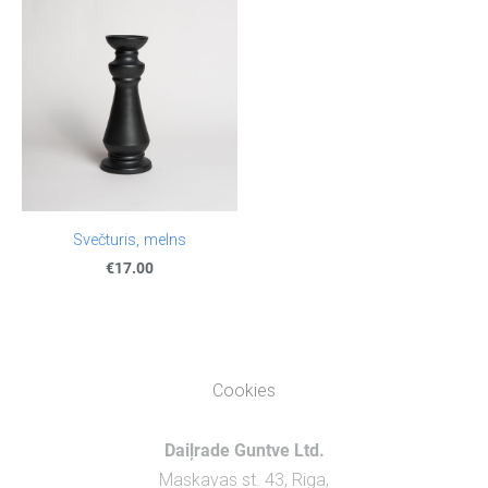
Svečturis, melns
€17.00
Cookies
Daiļrade Guntve Ltd.
Maskavas st. 43, Riga,