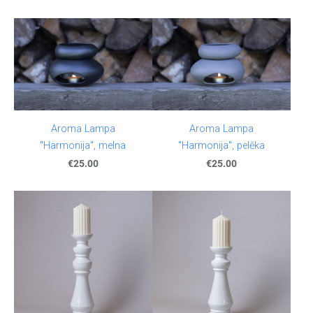
Aroma Lampa
Aroma Lampa
"Harmonija", melna
"Harmonija", pelēka
€25.00
€25.00