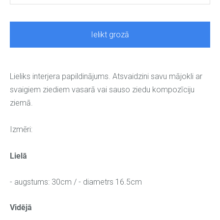
Ielikt grozā
Lieliks interjera papildinājums. Atsvaidzini savu mājokli ar
svaigiem ziediem vasarā vai sauso ziedu kompozīciju
ziemā.
Izmēri:
Lielā
- augstums: 30cm /
-
diametrs 16.5cm
Vidējā