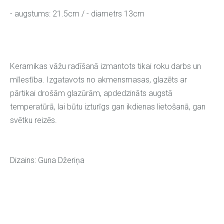
- augstums: 21.5cm /
-
diametrs 13cm
Keramikas vāžu radīšanā izmantots tikai roku darbs un
mīlestība. Izgatavots no akmensmasas, glazēts ar
pārtikai drošām glazūrām, apdedzināts augstā
temperatūrā, lai būtu izturīgs gan ikdienas lietošanā, gan
svētku reizēs.
Dizains: Guna Džeriņa