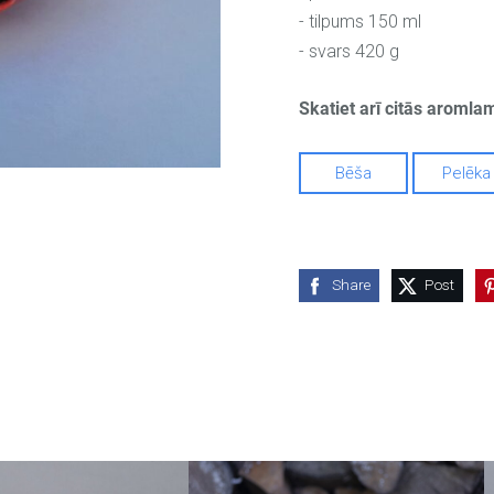
- tilpums 150 ml
- svars 420 g
Skatiet arī citās aromla
Bēša
Pelēka
Share
Post