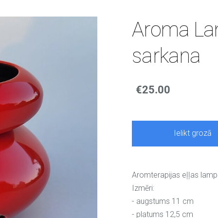
Aroma Lam
sarkana
€25.00
Ielikt grozā
Aromterapijas eļļas lamp
Izmēri:
- augstums 11 cm
- platums 12,5 cm