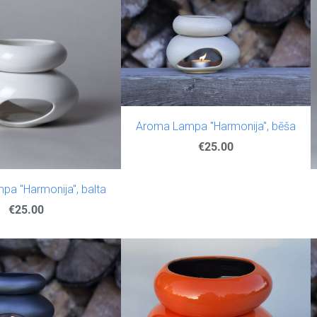
Aroma Lampa "Harmonija", bēša
€25.00
a "Harmonija", balta
€25.00