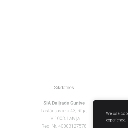
Sīkdatnes
SIA Daiļrade Guntve
Lastādijas iela 43, Rīga,
We use cook
LV 1003, Latvija
experience.
Reģ. Nr. 40003127578