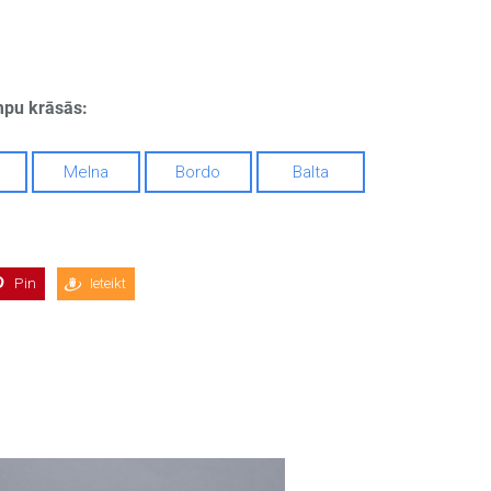
mpu krāsās:
Melna
Bordo
Balta
Pin
Ieteikt