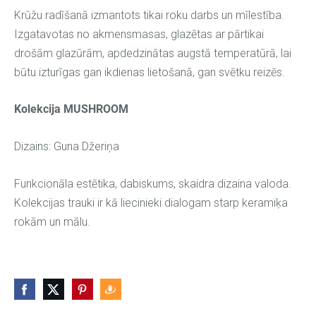
Krūžu radīšanā izmantots tikai roku darbs un mīlestība.
Izgatavotas no akmensmasas, glazētas ar pārtikai
drošām glazūrām, apdedzinātas augstā temperatūrā, lai
būtu izturīgas gan ikdienas lietošanā, gan svētku reizēs.
Kolekcija MUSHROOM
Dizains: Guna Džeriņa
Funkcionāla estētika, dabiskums, skaidra dizaina valoda.
Kolekcijas trauki ir kā liecinieki dialogam starp keramiķa
rokām un mālu.