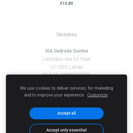
€13.80
Sīkdatnes
SIA Daiļrade Guntve
Lastādijas iela 43, Rīga,
LV 1003, Latvija
Reģ. Nr. 40003127578
We use cookies to deliver services, for marketing
PIEGĀDE UN APMAKSA
and to improve your experience.
Customize
NOTEIKUMI
KONTAKT
I
Accept all
Accept only essential