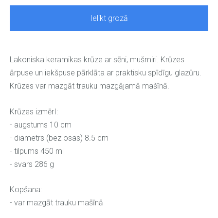
Ielikt grozā
Lakoniska keramikas krūze ar sēni, mušmiri. Krūzes
ārpuse un iekšpuse pārklāta ar praktisku spīdīgu glazūru.
Krūzes var mazgāt trauku mazgājamā mašīnā.
Krūzes izmērI:
- augstums 10 cm
- diametrs (bez osas) 8.5 cm
- tilpums 450 ml
- svars 286 g
Kopšana:
- var mazgāt trauku mašīnā