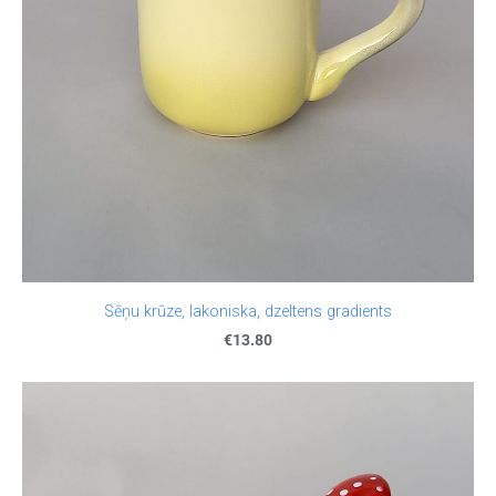
Sēņu krūze, lakoniska, dzeltens gradients
€13.80