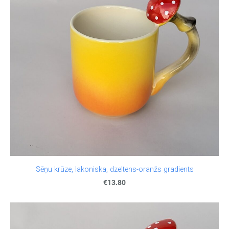
Sēņu krūze, lakoniska, dzeltens-oranžs gradients
€13.80