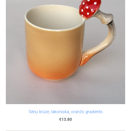
Sēņu krūze, lakoniska, oranžs gradients
€13.80