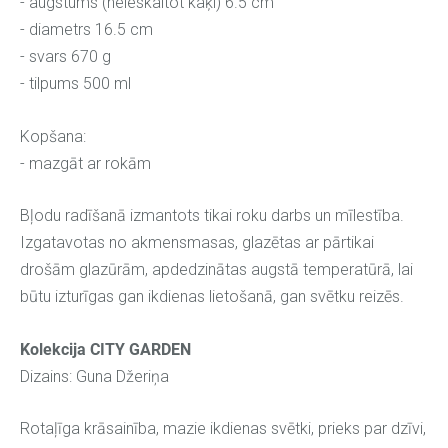
- augstums (neieskaitot kaķi) 6.5 cm
- diametrs 16.5 cm
- svars 670 g
- tilpums 500 ml
Kopšana:
- mazgāt ar rokām
Bļodu radīšanā izmantots tikai roku darbs un mīlestība.
Izgatavotas no akmensmasas, glazētas ar pārtikai
drošām glazūrām, apdedzinātas augstā temperatūrā, lai
būtu izturīgas gan ikdienas lietošanā, gan svētku reizēs.
Kolekcija CITY GARDEN
Dizains: Guna Džeriņa
Rotaļīga krāsainība, mazie ikdienas svētki, prieks par dzīvi,