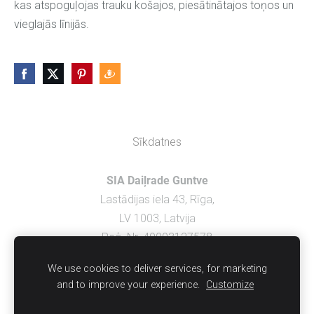
kas atspoguļojas trauku košajos, piesātinātajos toņos un
vieglajās līnijās.
Sīkdatnes
SIA Daiļrade Guntve
Lastādijas iela 43, Rīga,
LV 1003, Latvija
Reģ. Nr. 40003127578
We use cookies to deliver services, for marketing
PIEGĀDE UN APMAKSA
and to improve your experience.
Customize
NOTEIKUMI
KONTAKT
I