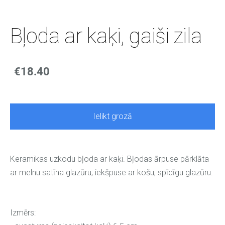
Bļoda ar kaķi, gaiši zila
€18.40
Ielikt grozā
Keramikas uzkodu bļoda ar kaķi. Bļodas ārpuse pārklāta
ar melnu satīna glazūru, iekšpuse ar košu, spīdīgu glazūru.
Izmērs: