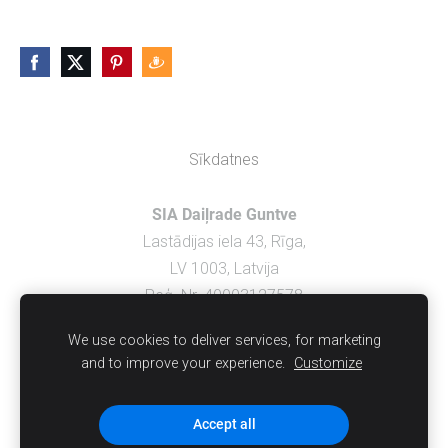
Sīkdatnes
SIA Daiļrade Guntve
Lastādijas iela 43, Rīga,
LV 1003, Latvija
Reģ. Nr. 40003127578
We use cookies to deliver services, for marketing
PIEGĀDE UN APMAKSA
and to improve your experience.
Customize
NOTEIKUMI
KONTAKT
I
Accept all