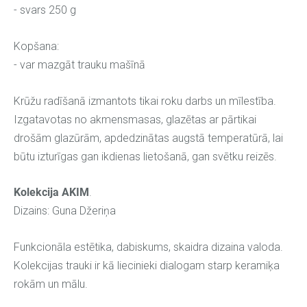
- svars 250 g
Kopšana:
- var mazgāt trauku mašīnā
Krūžu radīšanā izmantots tikai roku darbs un mīlestība.
Izgatavotas no akmensmasas, glazētas ar pārtikai
drošām glazūrām, apdedzinātas augstā temperatūrā, lai
būtu izturīgas gan ikdienas lietošanā, gan svētku reizēs.
Kolekcija AKIM
.
Dizains: Guna Džeriņa
Funkcionāla estētika, dabiskums, skaidra dizaina valoda.
Kolekcijas trauki ir kā liecinieki dialogam starp keramiķa
rokām un mālu.