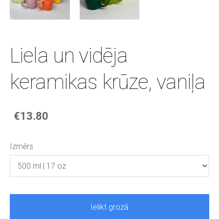
Liela un vidēja
keramikas krūze, vaniļa
€13.80
Izmērs
Ielikt grozā